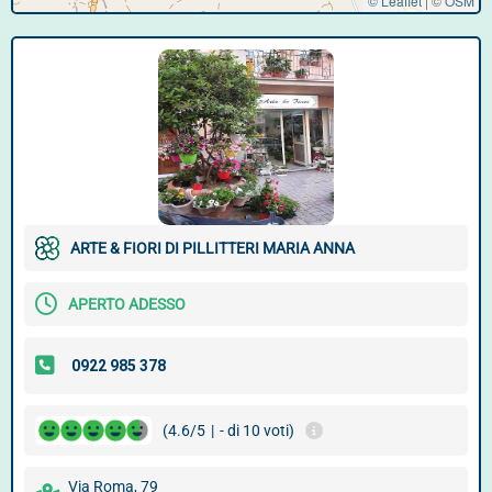
© Leaflet
|
©
OSM
ARTE & FIORI DI PILLITTERI MARIA ANNA
APERTO ADESSO
(4.6/5
|
- di 10 voti)
Via Roma, 79