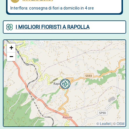
I MIGLIORI FIORISTI A RAPOLLA
+
−
© Leaflet
|
©
OSM