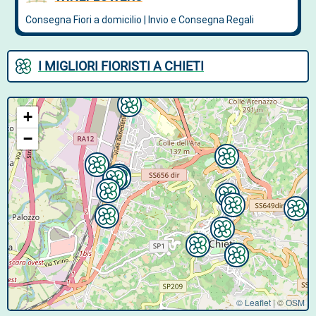
I MIGLIORI FIORISTI A CHIETI
+
−
© Leaflet
|
©
OSM