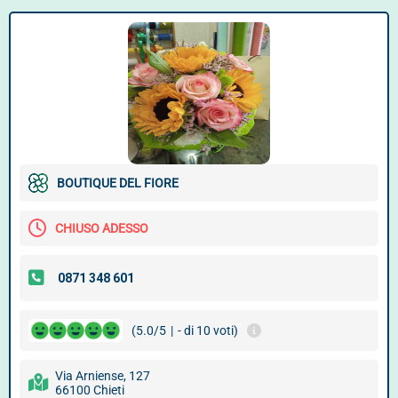
BOUTIQUE DEL FIORE
CHIUSO ADESSO
(5.0/5
|
- di 10 voti)
Via Arniense, 127
66100 Chieti