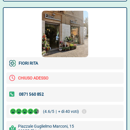
FIORI RITA
CHIUSO ADESSO
(4.6/5
|
+ di 40 voti)
Piazzale Guglielmo Marconi, 15