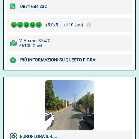
(5.0/5
|
- di 10 voti)
V. Aterno, 374/C
66100 Chieti
PIÙ INFORMAZIONI SU QUESTO FIORAI
EUROFLORA S.R.L.