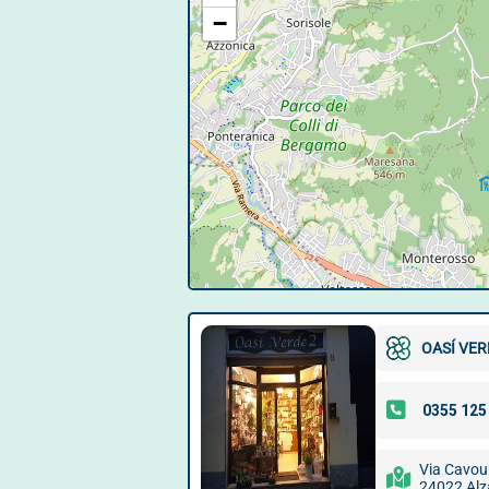
−
OASÍ VER
Via Cavour
24022 Al