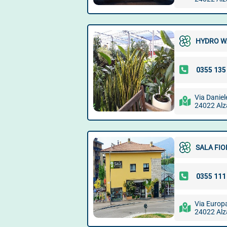
HYDRO W
Via Daniel
24022 Al
SALA FIO
Via Europa
24022 Al