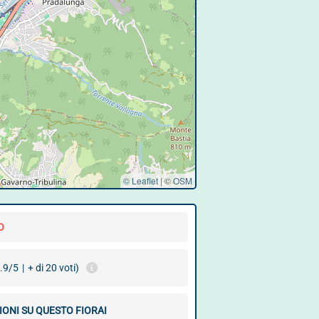
© Leaflet
|
©
OSM
O
.9/5
|
+ di 20 voti)
IONI SU QUESTO FIORAI