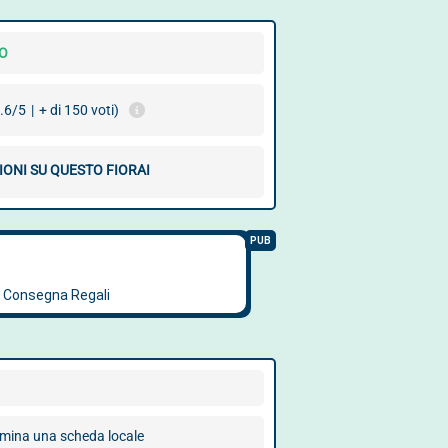
O
.6/5
|
+ di 150 voti)
IONI SU QUESTO FIORAI
imina una scheda locale