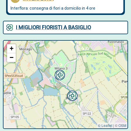
I MIGLIORI FIORISTI A BASIGLIO
+
−
© Leaflet
|
©
OSM