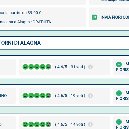
iori a partire da 39.00 €
INVIA FIORI 
consegna a Alagna : GRATUITA
NTORNI DI ALAGNA
M
( 4.6/5
|
31 voti )
FIORIS
M
RNO
( 4.6/5
|
19 voti )
FIORIS
M
O
( 4.6/5
|
14 voti )
FIORIS