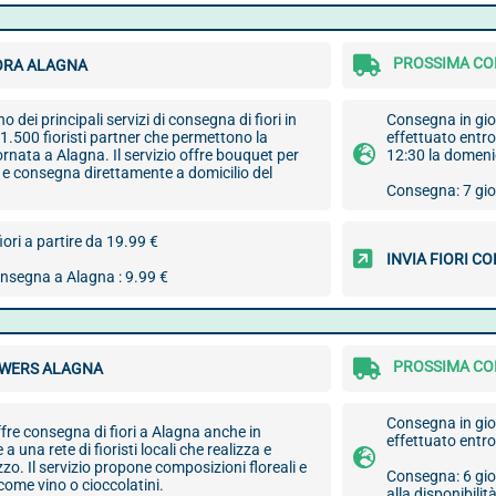
PROSSIMA CON
ORA ALAGNA
no dei principali servizi di consegna di fiori in
Consegna in gior
e 1.500 fioristi partner che permettono la
effettuato entro
rnata a Alagna. Il servizio offre bouquet per
12:30 la domen
 e consegna direttamente a domicilio del
Consegna: 7 gior
iori a partire da 19.99 €
INVIA FIORI C
onsegna a Alagna : 9.99 €
PROSSIMA CON
WERS ALAGNA
Consegna in gior
re consegna di fiori a Alagna anche in
effettuato entro
 a una rete di fioristi locali che realizza e
o. Il servizio propone composizioni floreali e
Consegna: 6 gior
 come vino o cioccolatini.
alla disponibilità