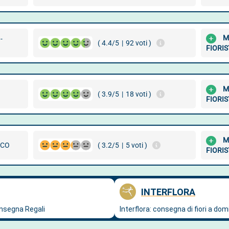
M
-
( 4.4/5
|
92 voti )
FIORIS
M
( 3.9/5
|
18 voti )
FIORIS
M
SCO
( 3.2/5
|
5 voti )
FIORIS