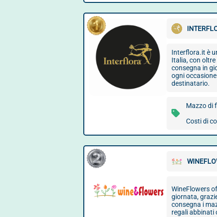
INTERFL
Interflora.it è u
Italia, con oltr
consegna in gio
ogni occasione
destinatario.
Mazzo di f
Costi di c
WINEFLO
WineFlowers off
giornata, grazie
consegna i mazz
regali abbinati