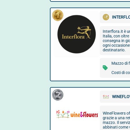
INTERFL
Interflora.it è u
Italia, con oltr
consegna in gio
ogni occasione
destinatario.
Mazzo di f
Costi di c
WINEFLO
WineFlowers off
grazie a una ret
mazzo. Il servi
abbinati come v