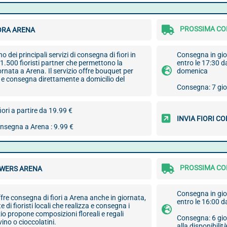
PROSSIMA CON
ORA ARENA
no dei principali servizi di consegna di fiori in
Consegna in gior
e 1.500 fioristi partner che permettono la
entro le 17:30 da
rnata a Arena. Il servizio offre bouquet per
domenica
 e consegna direttamente a domicilio del
Consegna: 7 gior
iori a partire da 19.99 €
INVIA FIORI C
onsegna a Arena : 9.99 €
PROSSIMA CON
WERS ARENA
Consegna in gior
re consegna di fiori a Arena anche in giornata,
entro le 16:00 d
e di fioristi locali che realizza e consegna i
zio propone composizioni floreali e regali
Consegna: 6 gior
ino o cioccolatini.
alla disponibilità